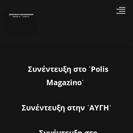
Συνέντευξη στο ῾Polis
Magazino῾
Συνέντευξη στην ᾽ΑΥΓΗ᾽
Συνέντευξη στο