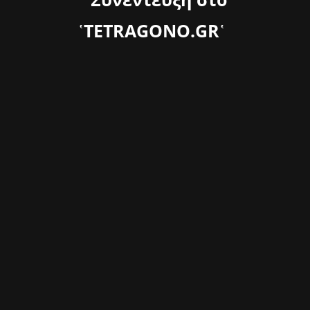
῾TETRAGONO.GR῾